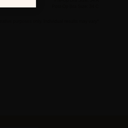
Pre-Op Bra Size: 34 A
Post-Op Bra Size: 34 C
*Photographs are for illustrative purposes only. Individual results may vary.