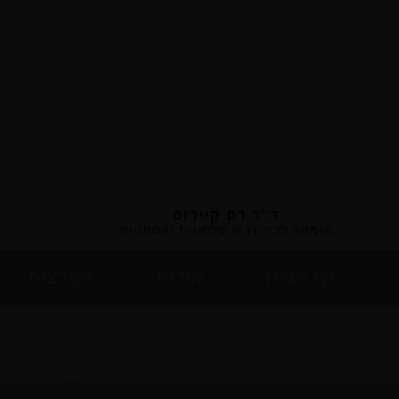
ד"ר רם קיילוס
מומחה לכירורגיה פלסטית ואסתטית
דף הבית
אודות
המלצות