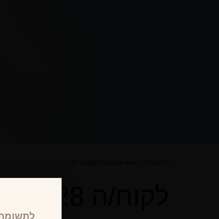
בית
/
גלריה
/
מאמי מייקאובר
/
לקוח/ה 28
לקוח/ה 28
לתשומת 