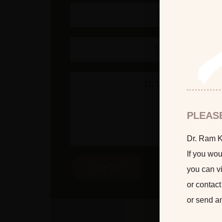
PLEAS
Dr. Ram Ka
If you wou
you can vi
or contact
or send a