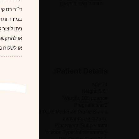
חזרה ל מאמי מייקאובר
ד״ר רם קיי
במידה ותרצו
ניתן ליצור
או להתקשר
או לשלוח מ
Patient Details:
Age:34
Height: 5’0″
Weight: 105 pounds
Pregnancies: 2
Implant Type: Moderate Profile Saline
Implant Size: 325 cc
Placement: Subpectoral
Incision Type: Inframammary