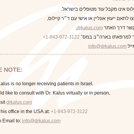
לקוח/ה הבא
לוס אינו מקבל עוד מטופלים בישראל.
 לתאם ייעוץ אונליין או אישי עם ד״ר קיילוס,
 קשר דרך האתר
drkalus.com
,
 למרפאתו בארה״ב במס׳
+1-843-972-3122
התראה
ייל
info@drkalus.com
הינכם מועברים לעמוד הכולל תמונות
E NOTE:
חושפניות האם גילך מעל 18?
lus is no longer receiving patients in Israel.
ld like to consult with Dr. Kalus virtually or in person,
sit
drkalus.com
המשך >
 his office in the USA at:
+1-843-972-3122
n Email to:
info@drkalus.com