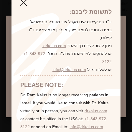
*Photographs are for illustrative purposes only. Individual results
may vary.
לתשומת ליבכם:
ד״ר רם קיילוס אינו מקבל עוד מטופלים בישראל.
במידה ותרצו לתאם ייעוץ אונליין או אישי עם ד״ר
קיילוס,
לקביעת פגישת ייעוץ
ניתן ליצור קשר דרך האתר
drkalus.com
,
או להתקשר למרפאתו בארה״ב במס׳
+1-843-972-
התראה
3122
או לשלוח מייל
info@drkalus.com
הינכם מועברים לעמוד הכולל תמונות חושפניות
האם גילך מעל 18?
PLEASE NOTE:
Dr. Ram Kalus is no longer receiving patients in
המשך >
Israel.
If you would like to consult with Dr. Kalus
virtually or in person,
you can visit
drkalus.com
or contact his office in the USA at:
+1-843-972-
3122
or send an Email to:
info@drkalus.com