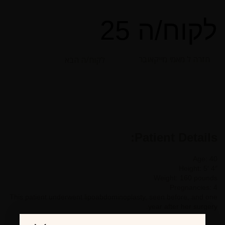
לקוח/ה 25
חזרה ל מאמי מייקאובר
לקוח/ה הבא
Patient Details:
Age: 40
Height: 5′ 4″
Weight: 160 pounds
Pregnancies: 4
This patient underwent lipoabdominoplasty, seen before, and one
year after her surgery.