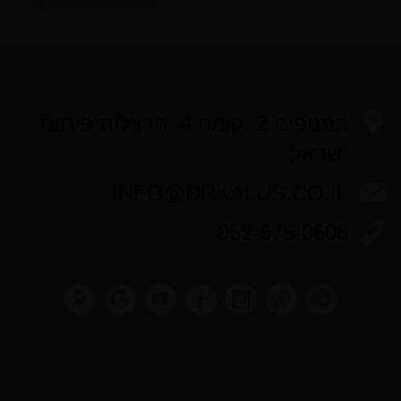
המנופים 2 ,קומה 4 ,הרצליה פיתוח,
ישראל
INFO@DRKALUS.CO.IL
052-675-0606