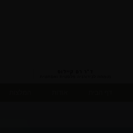
ד"ר רם קיילוס
מומחה לכירורגיה פלסטית ואסתטית
דף הבית
אודות
המלצות