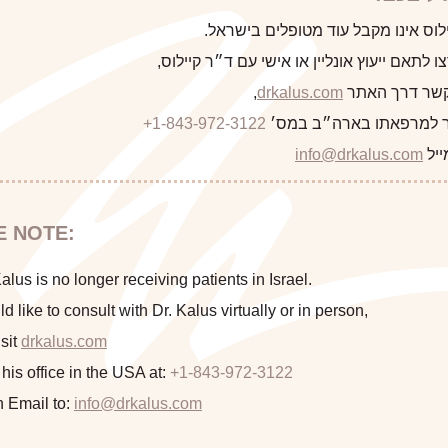
לקוח/ה הבא
לוס אינו מקבל עוד מטופלים בישראל.
 לתאם ייעוץ אונליין או אישי עם ד״ר קיילוס,
 קשר דרך האתר
drkalus.com
,
 למרפאתו בארה״ב במס׳
+1-843-972-3122
התראה
ייל
info@drkalus.com
הינכם מועברים לעמוד הכולל תמונות
E NOTE:
חושפניות האם גילך מעל 18?
This 39 year old mother of two underwent simultan
lus is no longer receiving patients in Israel.
lipoabdominoplasty. S
ld like to consult with Dr. Kalus virtually or in person,
sit
drkalus.com
המשך >
 his office in the USA at:
+1-843-972-3122
n Email to:
info@drkalus.com