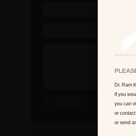
PLEAS
Dr. Ram Ka
If you wou
you can vi
or contact
or send a