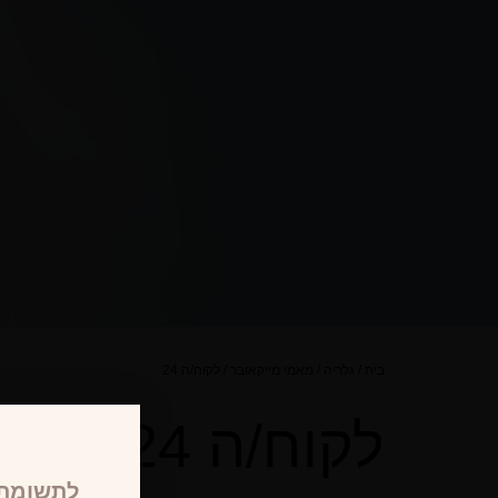
בית
/
גלריה
/
מאמי מייקאובר
/
לקוח/ה 24
לקוח/ה 24
לתשומת 