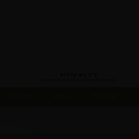
ד"ר רם קיילוס
מומחה לכירורגיה פלסטית ואסתטית
דף הבית
אודות
המלצות