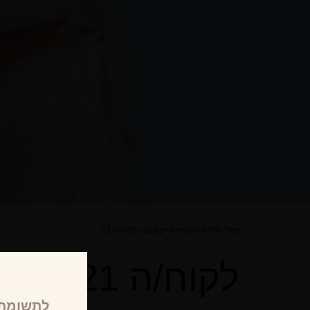
בית
/
גלריה
/
מאמי מייקאובר
/
לקוח/ה 21
לקוח/ה 21
לתשומת 