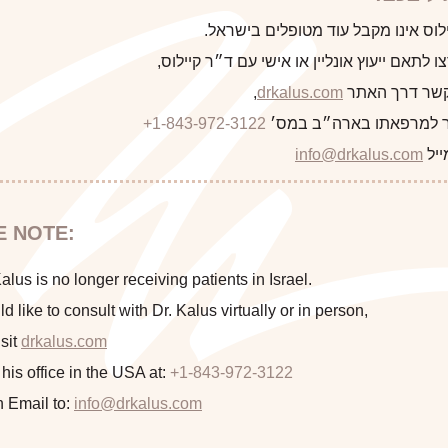
לקוח/ה הבא
לוס אינו מקבל עוד מטופלים בישראל.
 לתאם ייעוץ אונליין או אישי עם ד״ר קיילוס,
 קשר דרך האתר
drkalus.com
,
 למרפאתו בארה״ב במס׳
+1-843-972-3122
התראה
ייל
info@drkalus.com
הינכם מועברים לעמוד הכולל תמונות
E NOTE:
חושפניות האם גילך מעל 18?
lus is no longer receiving patients in Israel.
This woman underwent abdominoplasty and liposuction of her 
ld like to consult with Dr. Kalus virtually or in person,
sit
drkalus.com
המשך >
 his office in the USA at:
+1-843-972-3122
n Email to:
info@drkalus.com