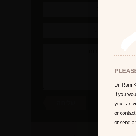
PLEAS
Dr. Ram Ka
If you wou
you can vi
or contact
or send a