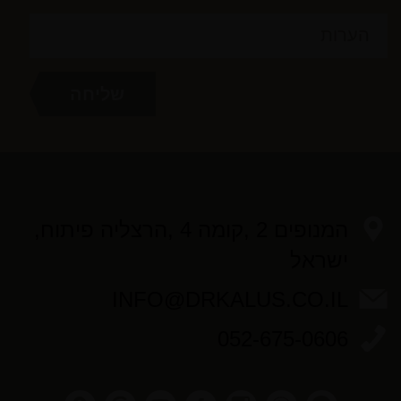
המנופים 2 ,קומה 4 ,הרצליה פיתוח,
ישראל
INFO@DRKALUS.CO.IL
052-675-0606