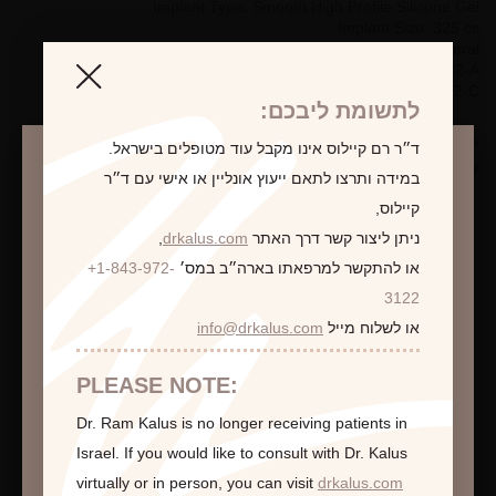
Implant Type: Smooth High Profile Silicone Gel
Implant Size: 325 cc
Placement: Bilateral Subpectoral
Pre-Op Bra Size: 32-A
Post-Op Bra Size: 32-C
לתשומת ליבכם:
*Photographs are for illustrative purposes only. Individual results
ד״ר רם קיילוס אינו מקבל עוד מטופלים בישראל.
may vary.
במידה ותרצו לתאם ייעוץ אונליין או אישי עם ד״ר
קיילוס,
ניתן ליצור קשר דרך האתר
drkalus.com
,
או להתקשר למרפאתו בארה״ב במס׳
+1-843-972-
התראה
לקביעת פגישת ייעוץ
3122
או לשלוח מייל
info@drkalus.com
הינכם מועברים לעמוד הכולל תמונות חושפניות
האם גילך מעל 18?
PLEASE NOTE:
Dr. Ram Kalus is no longer receiving patients in
המשך >
Israel.
If you would like to consult with Dr. Kalus
virtually or in person,
you can visit
drkalus.com