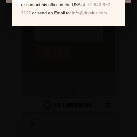
or contact his office in the USA at:
+1-843-972-
3122
or send an Email to:
info@drkalus.com
לקוחות ממליצות: