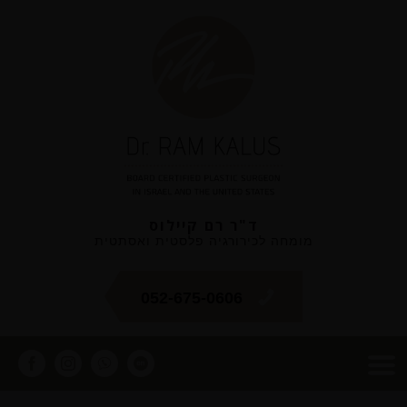
ד"ר רם קיילוס
מומחה לכירורגיה פלסטית ואסתטית
052-675-0606