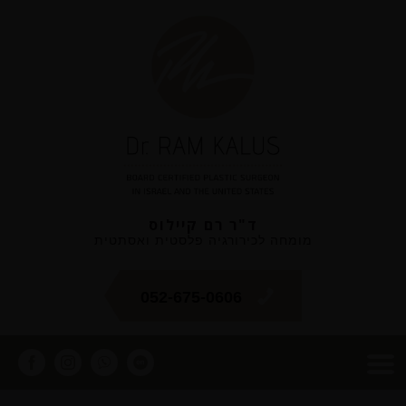
ד"ר רם קיילוס
מומחה לכירורגיה פלסטית ואסתטית
052-675-0606