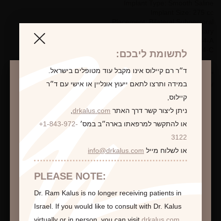
Implant Type: Smooth Saline
Implant Size: 275 cc
Placement: Bilateral Subpectoral
Incision Type: Inframammary
Pre-Op Bra Size: 34-A
Post-Op Bra Size: 34-C
לתשומת ליבכם:
ד״ר רם קיילוס אינו מקבל עוד מטופלים בישראל.
*Photographs are for illustrative purposes only. Individual results
may vary.
במידה ותרצו לתאם ייעוץ אונליין או אישי עם ד״ר
קיילוס,
ניתן ליצור קשר דרך האתר
drkalus.com
,
או להתקשר למרפאתו בארה״ב במס׳
+1-843-972-
התראה
לקביעת פגישת ייעוץ
3122
או לשלוח מייל
info@drkalus.com
הינכם מועברים לעמוד הכולל תמונות חושפניות
האם גילך מעל 18?
PLEASE NOTE:
Dr. Ram Kalus is no longer receiving patients in
המשך >
Israel.
If you would like to consult with Dr. Kalus
virtually or in person,
you can visit
drkalus.com