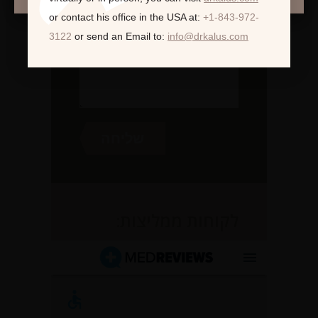
or contact his office in the USA at:
+1-843-972-
3122
or send an Email to:
info@drkalus.com
לקוחות ממליצות: