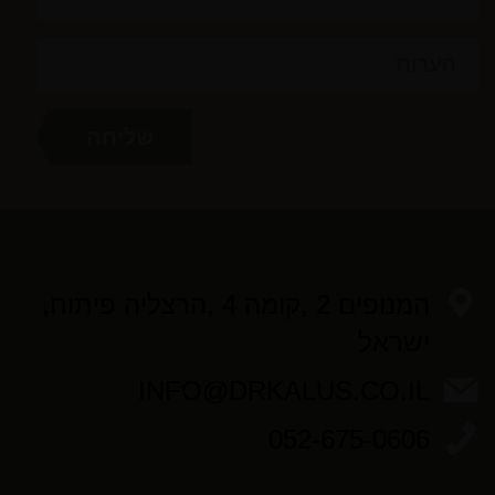
המנופים 2 ,קומה 4 ,הרצליה פיתוח,
ישראל
INFO@DRKALUS.CO.IL
052-675-0606