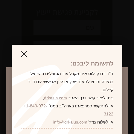
לקביעת פגישת ייעוץ
לתשומת ליבכם:
ד״ר רם קיילוס אינו מקבל עוד מטופלים בישראל.
במידה ותרצו לתאם ייעוץ אונליין או אישי עם ד״ר
קיילוס,
ניתן ליצור קשר דרך האתר
drkalus.com
,
או להתקשר למרפאתו בארה״ב במס׳
+1-843-972-
התראה
3122
או לשלוח מייל
info@drkalus.com
הינכם מועברים לעמוד הכולל תמונות חושפניות
האם גילך מעל 18?