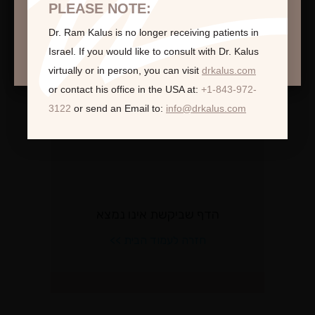
PLEASE NOTE:
Dr. Ram Kalus is no longer receiving patients in
המשך >
לקוחות ממליצות:
Israel.
If you would like to consult with Dr. Kalus
virtually or in person,
you can visit
drkalus.com
or contact his office in the USA at:
+1-843-972-
3122
or send an Email to:
info@drkalus.com