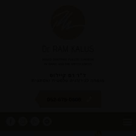
ד"ר רם קיילוס
מומחה לכירורגיה פלסטית ואסתטית
052-675-0606