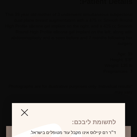
Patient Details:
This 39 year old mother of 3 underwent simultaneous subpectoral
dual plane breast augmentation with a 475 cc Smooth Round
High Profile silicone gel implant on the right, and a 425 cc Smooth
Round High Profile silicone gel implant on the left, along with
abdominoplasty and is seen before and 7 months following her
surgery.
Age: 39
Height: 5’8″
Weight: 135 lb
Pregnancies: 3
*Photographs are for illustrative purposes only. Individual results
may vary.
לתשומת ליבכם:
לקביעת פגישת ייעוץ
ד״ר רם קיילוס אינו מקבל עוד מטופלים בישראל.