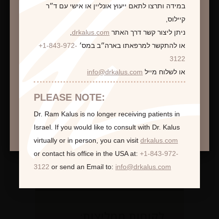
במידה ותרצו לתאם ייעוץ אונליין או אישי עם ד״ר
קיילוס,
ניתן ליצור קשר דרך האתר
drkalus.com
,
או להתקשר למרפאתו בארה״ב במס׳
+1-843-972-
התראה
3122
או לשלוח מייל
info@drkalus.com
הינכם מועברים לעמוד הכולל תמונות חושפניות
האם גילך מעל 18?
PLEASE NOTE:
Dr. Ram Kalus is no longer receiving patients in
המשך >
Israel.
If you would like to consult with Dr. Kalus
virtually or in person,
you can visit
drkalus.com
or contact his office in the USA at:
+1-843-972-
3122
or send an Email to:
info@drkalus.com
לקוחות ממליצות: