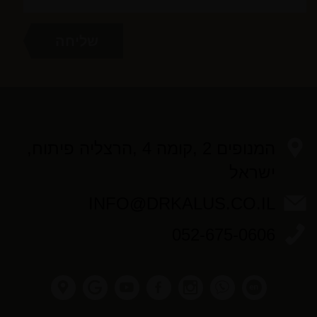
המנופים 2 ,קומה 4 ,הרצליה פיתוח,
ישראל
INFO@DRKALUS.CO.IL
052-675-0606