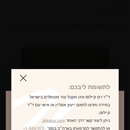
Age: 39
Pregnancies: 5
*Photographs are for illustrative purposes only. Individual results
may vary.
לקביעת פגישת ייעוץ
לתשומת ליבכם:
ד״ר רם קיילוס אינו מקבל עוד מטופלים בישראל.
במידה ותרצו לתאם ייעוץ אונליין או אישי עם ד״ר
קיילוס,
ניתן ליצור קשר דרך האתר
drkalus.com
,
או להתקשר למרפאתו בארה״ב במס׳
+1-843-972-