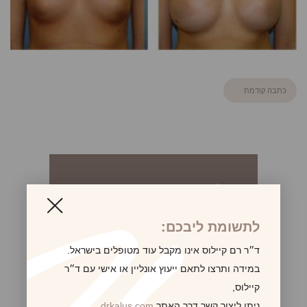
כתבה קודמת
לקביעת פגישת ייעוץ
לתשומת ליבכם:
ד״ר רם קיילוס אינו מקבל עוד מטופלים בישראל.
במידה ותרצו לתאם ייעוץ אונליין או אישי עם ד״ר
קיילוס,
ניתן ליצור קשר דרך האתר
drkalus.com
,