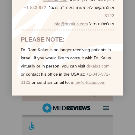
או להתקשר למרפאתו בארה״ב במס׳
+1-843-972-
3122
או לשלוח מייל
info@drkalus.com
PLEASE NOTE:
Dr. Ram Kalus is no longer receiving patients in
Israel.
If you would like to consult with Dr. Kalus
virtually or in person,
you can visit
drkalus.com
or contact his office in the USA at:
+1-843-972-
3122
or send an Email to:
info@drkalus.com
לקוחות ממליצות: