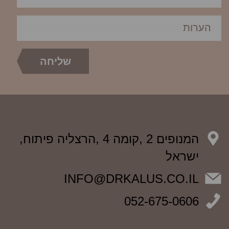
המנופים 2 ,קומה 4 ,הרצליה פיתוח,
ישראל
INFO@DRKALUS.CO.IL
052-675-0606