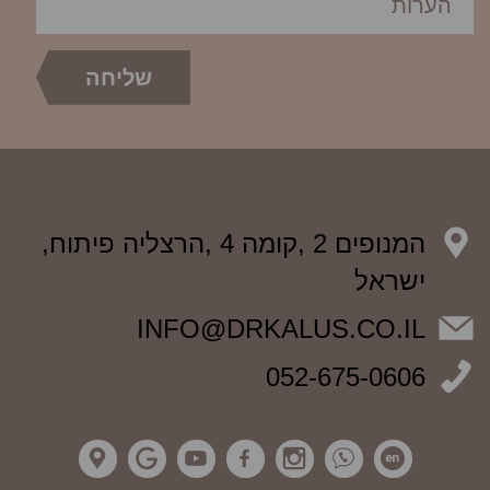
המנופים 2 ,קומה 4 ,הרצליה פיתוח,
ישראל
INFO@DRKALUS.CO.IL
052-675-0606