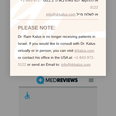
או להתקשר למרפאתו בארה״ב במס׳
+1-843-972-
3122
או לשלוח מייל
info@drkalus.com
PLEASE NOTE:
Dr. Ram Kalus is no longer receiving patients in
Israel.
If you would like to consult with Dr. Kalus
virtually or in person,
you can visit
drkalus.com
or contact his office in the USA at:
+1-843-972-
3122
or send an Email to:
info@drkalus.com
לקוחות ממליצות: