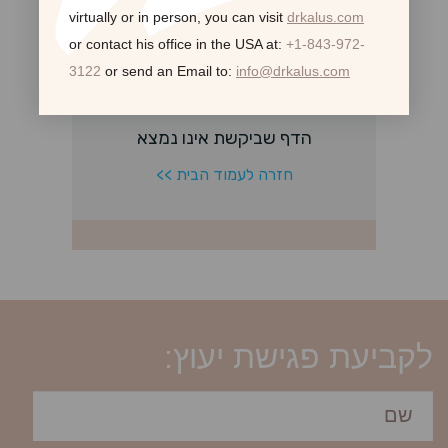
virtually or in person,
you can visit
drkalus.com
or contact his office in the USA at:
+1-843-972-
3122
or send an Email to:
info@drkalus.com
לקביעת פגישת יעוץ: