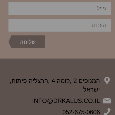
המנופים 2 ,קומה 4 ,הרצליה פיתוח,
ישראל
INFO@DRKALUS.CO.IL
052-675-0606