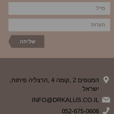
המנופים 2 ,קומה 4 ,הרצליה פיתוח,
ישראל
INFO@DRKALUS.CO.IL
052-675-0606