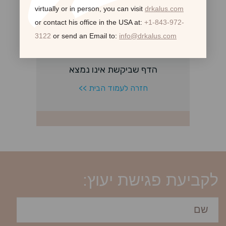
virtually or in person,
you can visit
drkalus.com
or contact his office in the USA at:
+1-843-972-
3122
or send an Email to:
info@drkalus.com
לקביעת פגישת יעוץ: