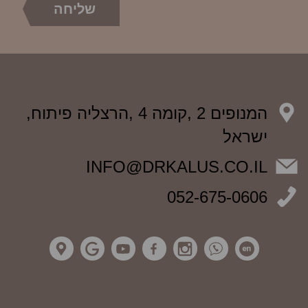
המנופים 2 ,קומה 4 ,הרצליה פיתוח,
ישראל
INFO@DRKALUS.CO.IL
052-675-0606