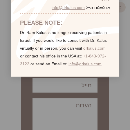
או לשלוח מייל
info@drkalus.com
כתבה קודמת
PLEASE NOTE:
Dr. Ram Kalus is no longer receiving patients in
Israel.
If you would like to consult with Dr. Kalus
לקביעת פגישת ייעוץ
virtually or in person,
you can visit
drkalus.com
or contact his office in the USA at:
+1-843-972-
3122
or send an Email to:
info@drkalus.com