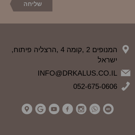
המנופים 2 ,קומה 4 ,הרצליה פיתוח,
ישראל
INFO@DRKALUS.CO.IL
052-675-0606