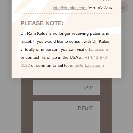
או לשלוח מייל
info@drkalus.com
כתבה קודמת
PLEASE NOTE:
Dr. Ram Kalus is no longer receiving patients in
Israel.
If you would like to consult with Dr. Kalus
לקביעת פגישת ייעוץ
virtually or in person,
you can visit
drkalus.com
or contact his office in the USA at:
+1-843-972-
3122
or send an Email to:
info@drkalus.com