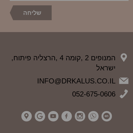
המנופים 2 ,קומה 4 ,הרצליה פיתוח,
ישראל
INFO@DRKALUS.CO.IL
052-675-0606