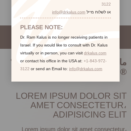
3122
או לשלוח מייל
info@drkalus.com
BODY
PLEASE NOTE:
Dr. Ram Kalus is no longer receiving patients in
Israel.
If you would like to consult with Dr. Kalus
virtually or in person,
you can visit
drkalus.com
ما هو الحجم الذي يجب أن أكون؟
or contact his office in the USA at:
+1-843-972-
3122
or send an Email to:
info@drkalus.com
®
LOREM IPSUM DOLOR SIT
AMET CONSECTETUR،
ADIPISICING ELIT
Lorem ipsum dolor sit amet consectetur،