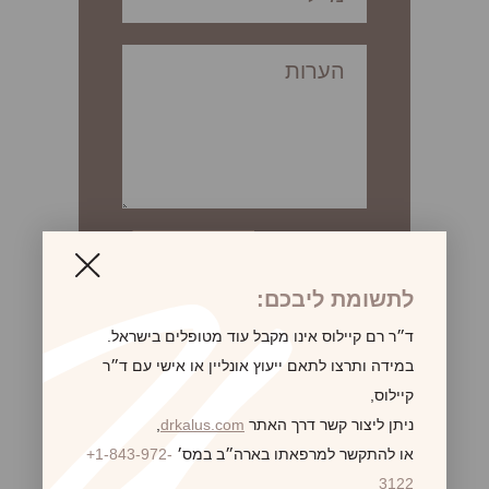
לתשומת ליבכם:
ד״ר רם קיילוס אינו מקבל עוד מטופלים בישראל.
במידה ותרצו לתאם ייעוץ אונליין או אישי עם ד״ר
الحقن
קיילוס,
®
Dysport
ניתן ליצור קשר דרך האתר
drkalus.com
,
®
XEOMIN
או להתקשר למרפאתו בארה״ב במס׳
+1-843-972-
®
بيلافيل
3122