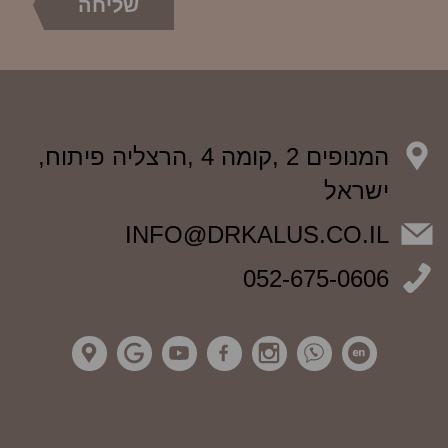
המנופים 2 ,קומה 4 ,הרצליה פיתוח,
ישראל
INFO@DRKALUS.CO.IL
052-675-0606