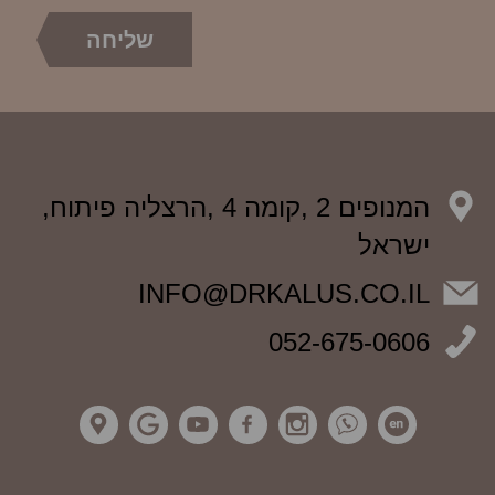
המנופים 2 ,קומה 4 ,הרצליה פיתוח,
ישראל
INFO@DRKALUS.CO.IL
052-675-0606