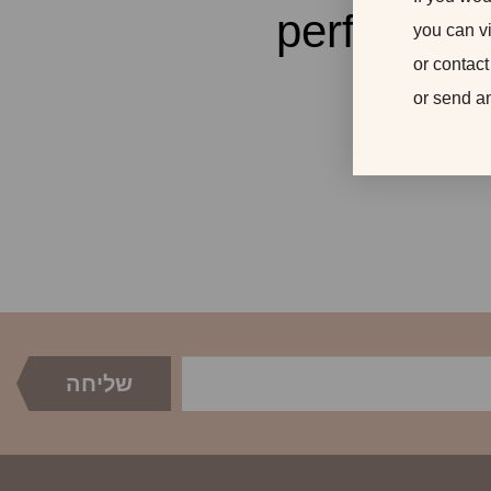
perferend
you can vi
or contact
or send a