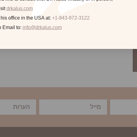
is molestias optio nemo
sit
drkalus.com
 his office in the USA at:
+1-843-972-3122
n Email to:
info@drkalus.com